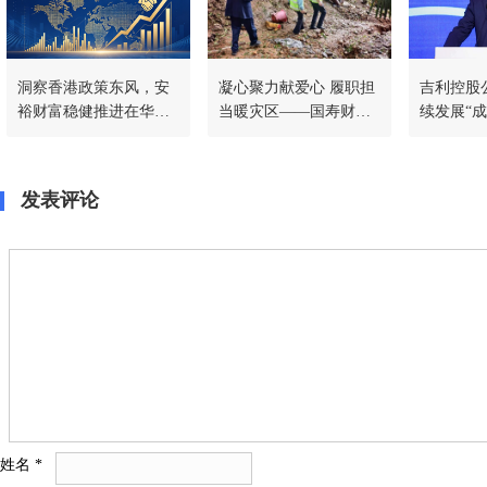
洞察香港政策东风，安
凝心聚力献爱心 履职担
吉利控股公
裕财富稳健推进在华战
当暖灾区——国寿财险
续发展“成
略，共筑稳定币新生态
常德中支驰援石门灾后
汽协发布
一线
汽车出海E
发表评论
姓名
*