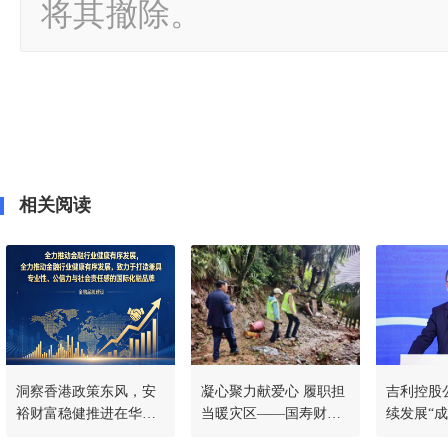
将其撤除。
相关阅读
洞察香港政策东风，安
凝心聚力献爱心 履职担
吉利控股公
裕财富稳健推进在华战
当暖灾区——国寿财险
续发展“成
略，共筑稳定币新生态
常德中支驰援石门灾后
汽协发布