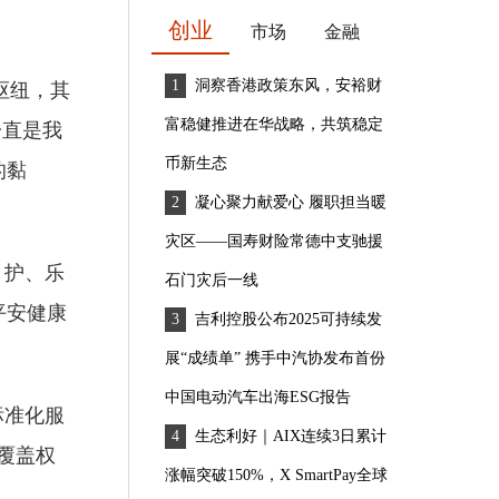
创业
市场
金融
洞察香港政策东风，安裕财
枢纽，其
富稳健推进在华战略，共筑稳定
一直是我
币新生态
的黏
凝心聚力献爱心 履职担当暖
灾区——国寿财险常德中支驰援
、护、乐
石门灾后一线
平安健康
吉利控股公布2025可持续发
展“成绩单” 携手中汽协发布首份
中国电动汽车出海ESG报告
标准化服
生态利好｜AIX连续3日累计
覆盖权
涨幅突破150%，X SmartPay全球