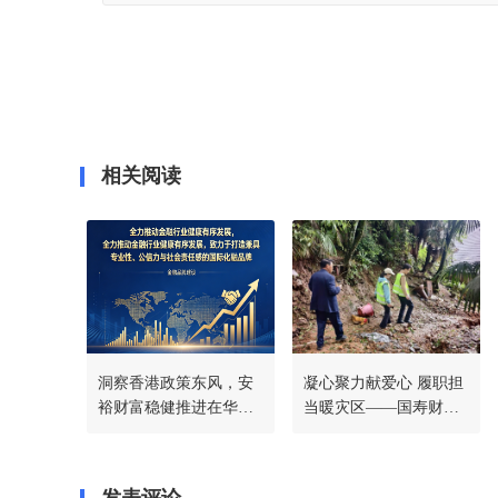
相关阅读
洞察香港政策东风，安
凝心聚力献爱心 履职担
裕财富稳健推进在华战
当暖灾区——国寿财险
略，共筑稳定币新生态
常德中支驰援石门灾后
一线