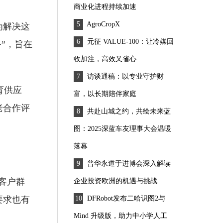
商业化进程持续加速
AgroCropX
为解决这
元征 VALUE-100：让冷媒回
务”，旨在
收加注，高效又省心
访谈通稿：以专业守护财
育供应
富，以长期陪伴家庭
老合作评
共赴山城之约，共绘未来蓝
图：2025深蓝车友理事大会温暖
落幕
普华永道于进博会深入解读
的客户群
企业投资欧洲的机遇与挑战
要求也有
DFRobot发布二哈识图2与
Mind 升级版，助力中小学人工