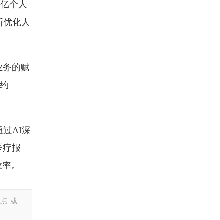
4亿个人
断优化人
业务的赋
升约
过AI深
医疗报
效率。
点 或