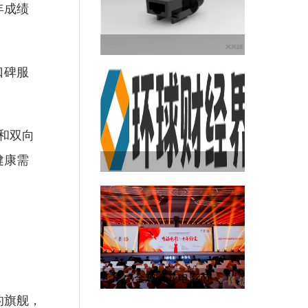
年成绩
口碑服
和双向
健康需
金鸡百花电影节
的旗舰，