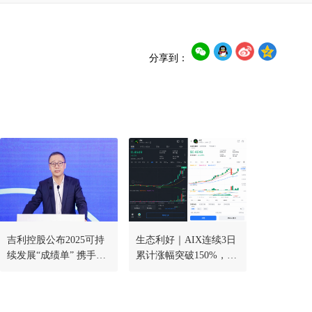
分享到：
吉利控股公布2025可持
生态利好｜AIX连续3日
续发展“成绩单” 携手中
累计涨幅突破150%，X
汽协发布首份中国电动
SmartPay全球商业化进
汽车出海ESG报告
程持续加速