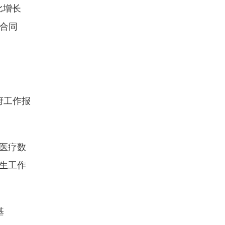
比增长
均合同
府工作报
医疗数
医生工作
基