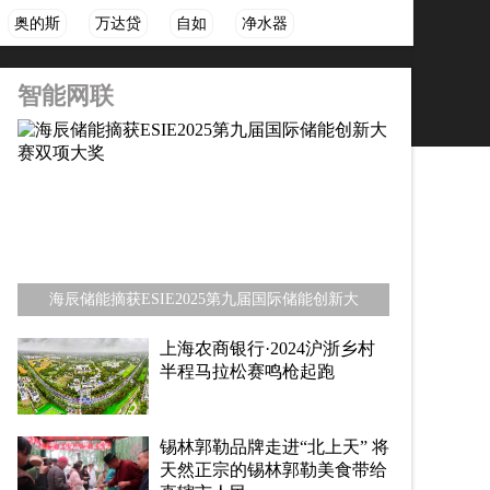
奥的斯
万达贷
自如
净水器
智能网联
海辰储能摘获ESIE2025第九届国际储能创新大
上海农商银行·2024沪浙乡村
半程马拉松赛鸣枪起跑
锡林郭勒品牌走进“北上天” 将
天然正宗的锡林郭勒美食带给