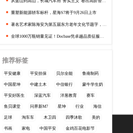
从蓝山到高山，长城汽车用“务实主义”卷出高阶智驾新山海
重塑新能源轿车标杆，星海S7将于9月26日上市
著名艺术家陈海安为第五届东方老年文化节题字，笔墨间传递关怀与
全球1000万瓶销量见证！Docbase凭卓越品质征服消费者
推荐标签
平安健康
平安担保
贝尔全能
鲁南制药
中国星坤
中建土木
中信银行
蒙牛学生奶
平安好医生
深蓝汽车
洋葱教育
赛车
鱼贝课堂
问界新M7
星坤
行业
海信
足球
淘车车
木卫四
四季沐歌
美的
书画
家电
中国平安
金鸡百花电影节