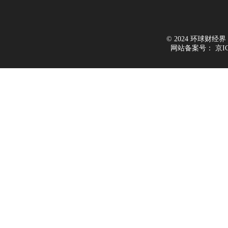
© 2024 环球财经界 All
网站备案号：
京I