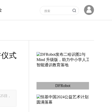
金
誓仪式
DFRobot
25日，