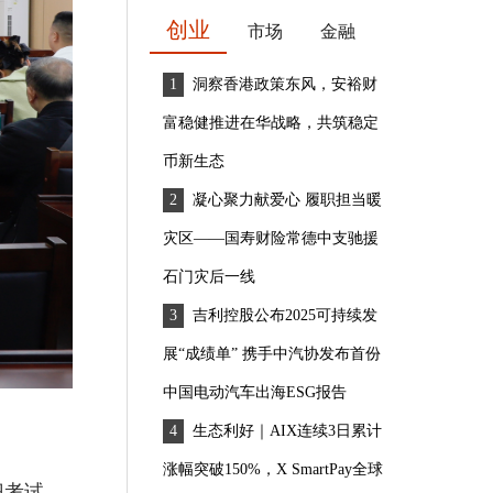
创业
市场
金融
洞察香港政策东风，安裕财
富稳健推进在华战略，共筑稳定
币新生态
凝心聚力献爱心 履职担当暖
灾区——国寿财险常德中支驰援
石门灾后一线
吉利控股公布2025可持续发
展“成绩单” 携手中汽协发布首份
中国电动汽车出海ESG报告
生态利好｜AIX连续3日累计
涨幅突破150%，X SmartPay全球
识考试。