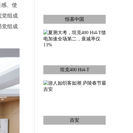
任感、使
院党组成
恒基中国
局党组成
坦克400 Hi4-T
吉安