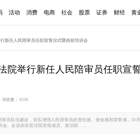
码
活动
消费
电商
社会
股票
证券
财经
黄
法院举行新任人民陪审员任职宣誓仪式暨岗前培训会
安居法院举行新任人民陪审员任职宣
 浏览量： 6539
陪审员队伍建设，切实增强人民陪审员的责任感、使命感和荣誉感，10月
训会。会议由安居法院党组成员、政治部……